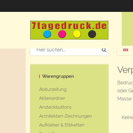
Ver
Warengruppen
Bedruc
Abiturzeitung
oder G
Aktenordner
Masse h
Ansteckbuttons
Architekten-Zeichnungen
Keine
Aufkleber & Ettiketten