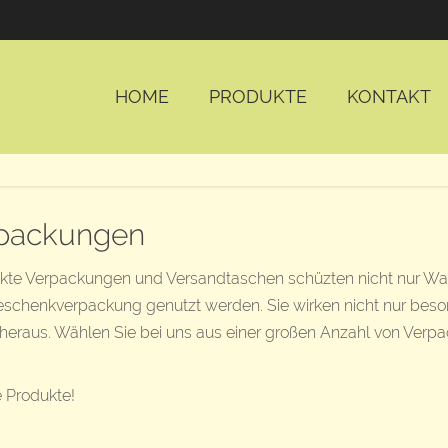
HOME
PRODUKTE
KONTAKT
packungen
kte Verpackungen und Versandtaschen schüzten nicht nur Wa
eschenkverpackung genutzt werden. Sie wirken nicht nur beso
eraus. Wählen Sie bei uns aus einer großen Anzahl von Verpa
 Produkte!