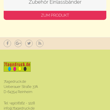
Zubehör Einlassbänder
ZUM PRODUKT
7tagedruck.de
Ueberauer Straße 37A
D-64354 Reinheim
Tel: +49(0)6162 - 1228
info@7tagedruck.de