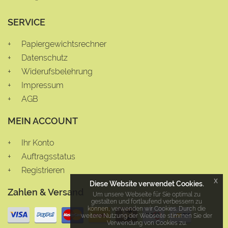
SERVICE
Papiergewichtsrechner
Datenschutz
Widerufsbelehrung
Impressum
AGB
MEIN ACCOUNT
Ihr Konto
Auftragsstatus
Registrieren
x
Diese Website verwendet Cookies.
Zahlen & Versand
Um unsere Webseite für Sie optimal zu
gestalten und fortlaufend verbessern zu
können, verwenden wir Cookies. Durch die
weitere Nutzung der Webseite stimmen Sie der
Verwendung von Cookies zu.