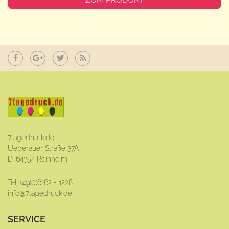
7tagedruck.de
Ueberauer Straße 37A
D-64354 Reinheim
Tel: +49(0)6162 - 1228
info@7tagedruck.de
SERVICE